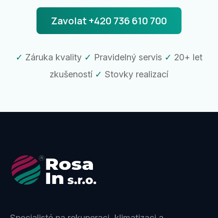
Zavolat +420 736 610 700
✓
Záruka kvality
✓
Pravidelný servis
✓
20+ let
zkušeností
✓
Stovky realizací
Specialisté na rekuperaci, klimatizaci a