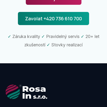
Zavolat +420 736 610 700
✓
Záruka kvality
✓
Pravidelný servis
✓
20+ let
zkušeností
✓
Stovky realizací