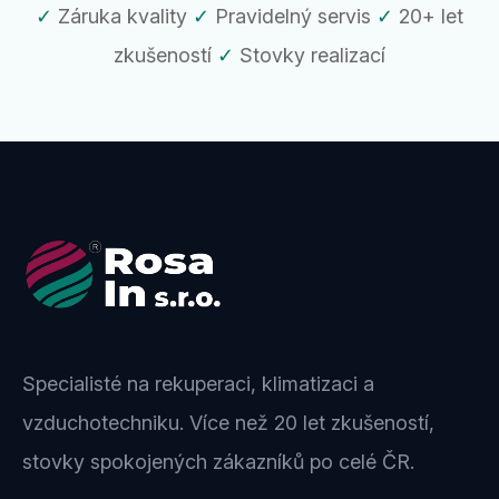
✓
Záruka kvality
✓
Pravidelný servis
✓
20+ let
zkušeností
✓
Stovky realizací
Specialisté na rekuperaci, klimatizaci a
vzduchotechniku. Více než 20 let zkušeností,
stovky spokojených zákazníků po celé ČR.