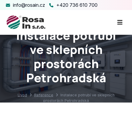
info@rosain.cz
+420 736 610 700
Instalace potrubí
ve sklepních
prostorách
Petrohradská
Úvod
Reference
Instalace potrubí ve sklepních
prostorách Petrohradská